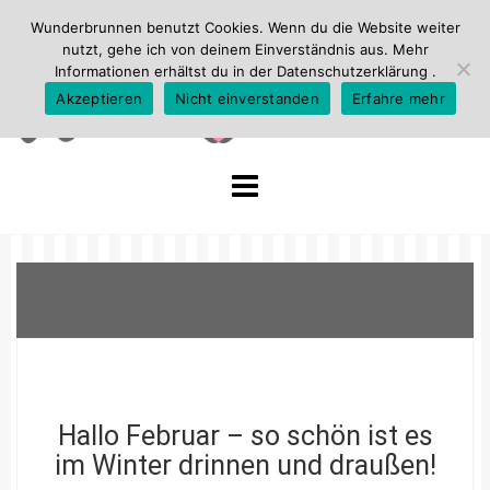
Wunderbrunnen benutzt Cookies. Wenn du die Website weiter
nutzt, gehe ich von deinem Einverständnis aus. Mehr
Informationen erhältst du in der
Datenschutzerklärung
.
Akzeptieren
Nicht einverstanden
Erfahre mehr
Skip
to
content
Schlagwort:
Draußen
Hallo Februar – so schön ist es
im Winter drinnen und draußen!