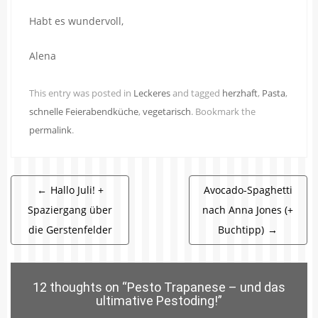
Habt es wundervoll,
Alena
This entry was posted in
Leckeres
and tagged
herzhaft
,
Pasta
,
schnelle Feierabendküche
,
vegetarisch
. Bookmark the
permalink
.
Beitragsnavigation
←
Hallo Juli! +
Avocado-Spaghetti
Spaziergang über
nach Anna Jones (+
die Gerstenfelder
Buchtipp)
→
12 thoughts on “
Pesto Trapanese – und das
ultimative Pestoding!
”