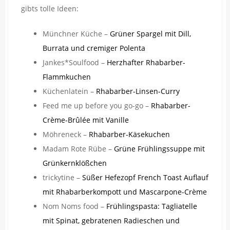
gibts tolle Ideen:
Münchner Küche –
Grüner Spargel mit Dill,
Burrata und cremiger Polenta
Jankes*Soulfood –
Herzhafter Rhabarber-
Flammkuchen
Küchenlatein –
Rhabarber-Linsen-Curry
Feed me up before you go-go –
Rhabarber-
Crème-Brûlée mit Vanille
Möhreneck –
Rhabarber-Käsekuchen
Madam Rote Rübe –
Grüne Frühlingssuppe mit
Grünkernklößchen
trickytine –
Süßer Hefezopf French Toast Auflauf
mit Rhabarberkompott und Mascarpone-Crème
Nom Noms food –
Frühlingspasta: Tagliatelle
mit Spinat, gebratenen Radieschen und