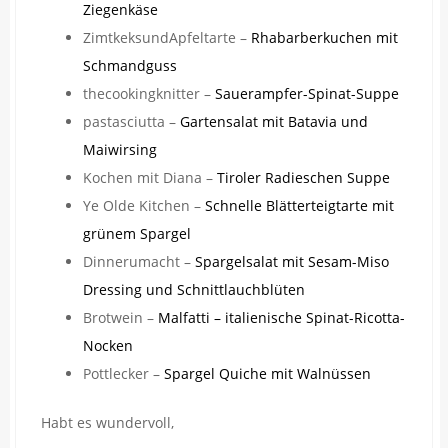
Ziegenkäse
ZimtkeksundApfeltarte –
Rhabarberkuchen mit
Schmandguss
thecookingknitter –
Sauerampfer-Spinat-Suppe
pastasciutta –
Gartensalat mit Batavia und
Maiwirsing
Kochen mit Diana –
Tiroler Radieschen Suppe
Y
e Olde Kitchen –
Schnelle Blätterteigtarte mit
grünem Spargel
Dinnerumacht –
Spargelsalat mit Sesam-Miso
Dressing und Schnittlauchblüten
Brotwein –
Malfatti – italienische Spinat-Ricotta-
Nocken
Pottlecker –
Spargel Quiche mit Walnüssen
Habt es wundervoll,