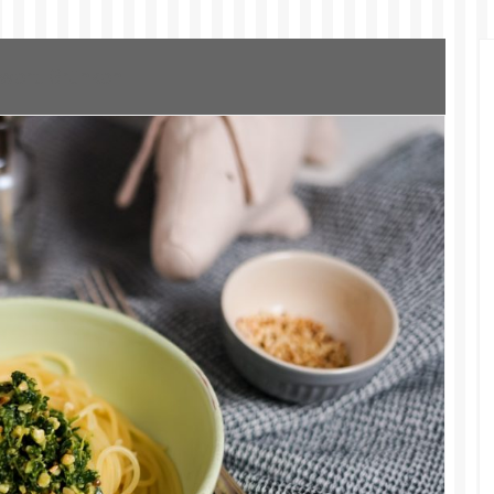
wort:
Grünkohl