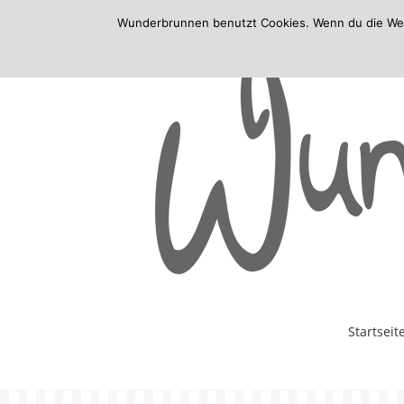
Wunderbrunnen benutzt Cookies. Wenn du die Websi
Skip
Startseit
to
content