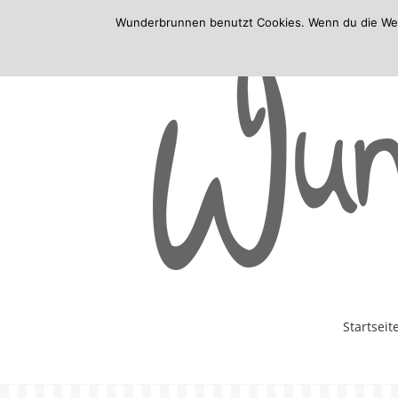
Wunderbrunnen benutzt Cookies. Wenn du die Websi
Skip
Startseit
to
content