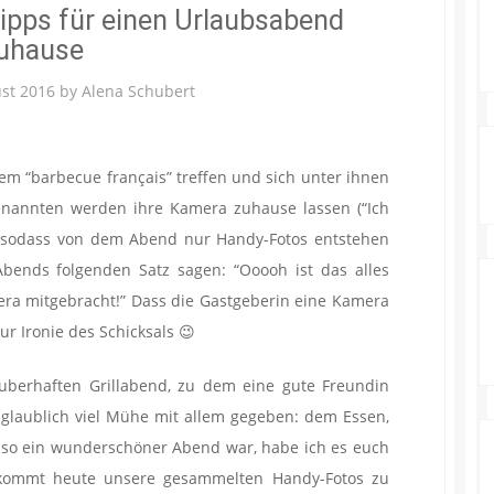
Tipps für einen Urlaubsabend
uhause
ust 2016
by
Alena Schubert
em “barbecue français” treffen und sich unter ihnen
genannten werden ihre Kamera zuhause lassen (“Ich
, sodass von dem Abend nur Handy-Fotos entstehen
ends folgenden Satz sagen: “Ooooh ist das alles
era mitgebracht!” Dass die Gastgeberin eine Kamera
nur Ironie des Schicksals 😉
auberhaften Grillabend, zu dem eine gute Freundin
unglaublich viel Mühe mit allem gegeben: dem Essen,
 so ein wunderschöner Abend war, habe ich es euch
bekommt heute unsere gesammelten Handy-Fotos zu