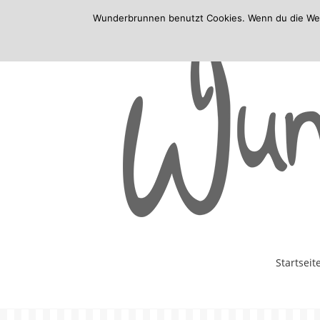
Wunderbrunnen benutzt Cookies. Wenn du die Websi
Skip
Startseit
to
content