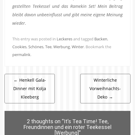
gestellten Teekessel und das Ramekin Set! Mein Beitrag
bleibt davon unbeeinflusst und gibt meine eigene Meinung
wieder.
This entry was posted in
Leckeres
and tagged
Backen
,
Cookies
,
Schönes
,
Tee
,
Werbung
,
Winter
. Bookmark the
permalink
.
Beitragsnavigation
←
Henkell Gala-
Winterliche
Dinner mit Kolja
Vorweihnachts-
Kleeberg
Deko
→
2 thoughts on “
It’s Tea Time! Tee,
Freundinnen und ein roter Teekessel
[Werbung]
”