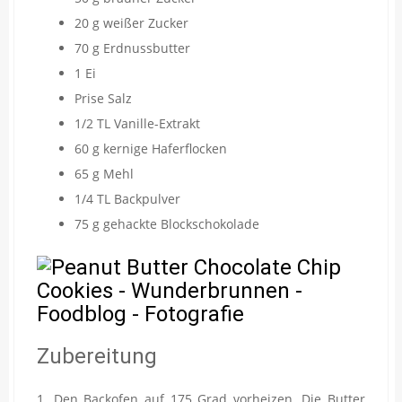
20 g weißer Zucker
70 g Erdnussbutter
1 Ei
Prise Salz
1/2 TL Vanille-Extrakt
60 g kernige Haferflocken
65 g Mehl
1/4 TL Backpulver
75 g gehackte Blockschokolade
Zubereitung
1. Den Backofen auf 175 Grad vorheizen. Die Butter