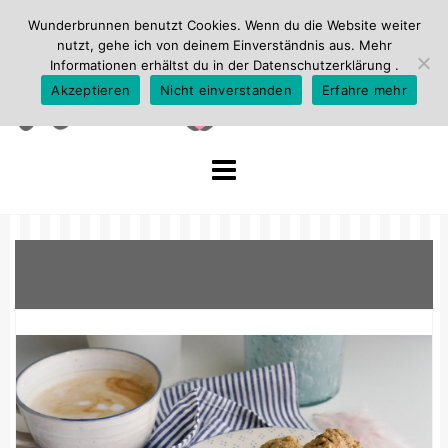
Wunderbrunnen benutzt Cookies. Wenn du die Website weiter
nutzt, gehe ich von deinem Einverständnis aus. Mehr
Informationen erhältst du in der
Datenschutzerklärung
.
Akzeptieren
Nicht einverstanden
Erfahre mehr
Skip
to
content
Schlagwort:
Cookies