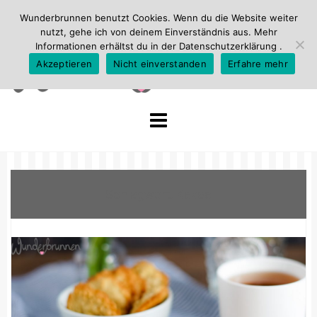
Wunderbrunnen benutzt Cookies. Wenn du die Website weiter
nutzt, gehe ich von deinem Einverständnis aus. Mehr
Informationen erhältst du in der
Datenschutzerklärung
.
Akzeptieren
Nicht einverstanden
Erfahre mehr
Skip
to
content
Schlagwort:
Kekse