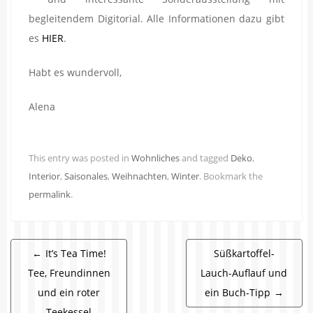
begleitendem Digitorial. Alle Informationen dazu gibt
es
HIER
.
Habt es wundervoll,
Alena
This entry was posted in
Wohnliches
and tagged
Deko
,
Interior
,
Saisonales
,
Weihnachten
,
Winter
. Bookmark the
permalink
.
Beitragsnavigation
←
It’s Tea Time!
Süßkartoffel-
Tee, Freundinnen
Lauch-Auflauf und
und ein roter
ein Buch-Tipp
→
Teekessel