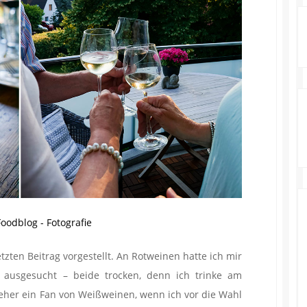
zten Beitrag vorgestellt. An Rotweinen hatte ich mir
ausgesucht – beide trocken, denn ich trinke am
h eher ein Fan von Weißweinen, wenn ich vor die Wahl