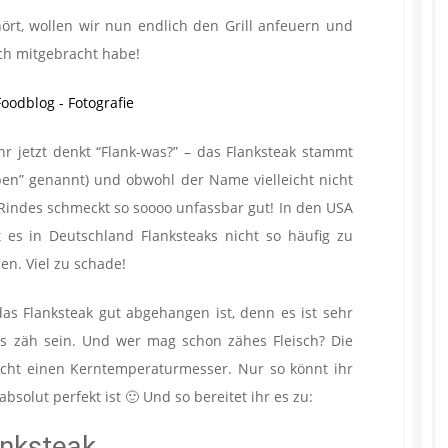
rt, wollen wir nun endlich den Grill anfeuern und
uch mitgebracht habe!
r jetzt denkt “Flank-was?” – das Flanksteak stammt
pen” genannt) und obwohl der Name vielleicht nicht
es Rindes schmeckt so soooo unfassbar gut! In den USA
bt es in Deutschland Flanksteaks nicht so häufig zu
en. Viel zu schade!
das Flanksteak gut abgehangen ist, denn es ist sehr
s zäh sein. Und wer mag schon zähes Fleisch? Die
aucht einen Kerntemperaturmesser. Nur so könnt ihr
solut perfekt ist 🙂 Und so bereitet ihr es zu:
anksteak