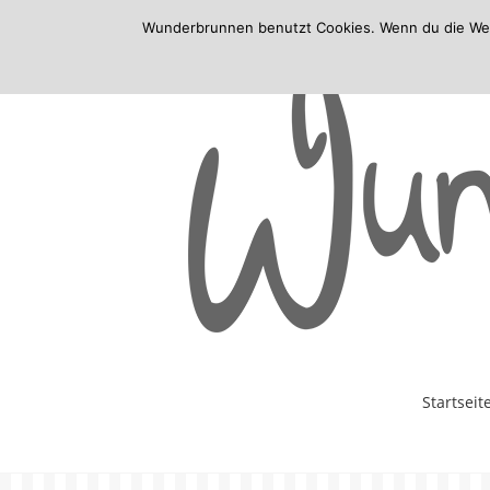
Wunderbrunnen benutzt Cookies. Wenn du die Websi
Skip
Startseit
to
content