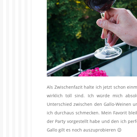
Als Zwischenfazit halte ich jetzt schon einm
wirklich toll sind. Ich würde mich abso
Unterschied zwischen den Gallo-Weinen un
ich durchaus schmecken. Mein Favorit blei
der Party vorgestellt habe und den ich per
Gallo gilt es noch auszuprobieren 😉