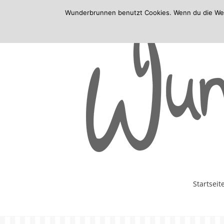
Wunderbrunnen benutzt Cookies. Wenn du die Websi
Skip
Startseit
to
content