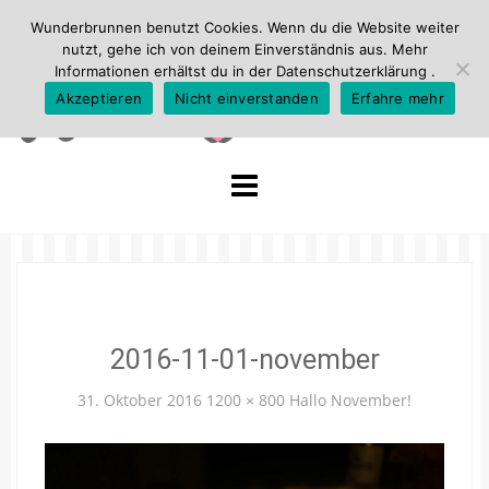
Wunderbrunnen benutzt Cookies. Wenn du die Website weiter
nutzt, gehe ich von deinem Einverständnis aus. Mehr
Informationen erhältst du in der
Datenschutzerklärung
.
Akzeptieren
Nicht einverstanden
Erfahre mehr
Skip
to
content
2016-11-01-november
31. Oktober 2016
1200 × 800
Hallo November!