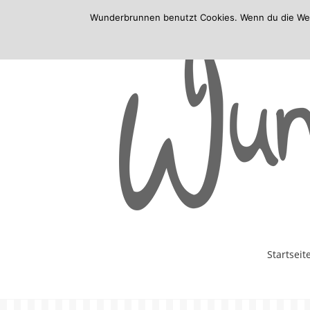
Wunderbrunnen benutzt Cookies. Wenn du die Websi
Skip
Startseit
to
content