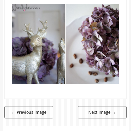
←
Previous Image
Next Image
→