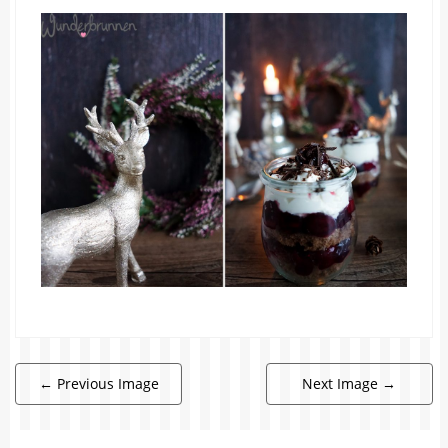
←
Previous Image
Next Image
→