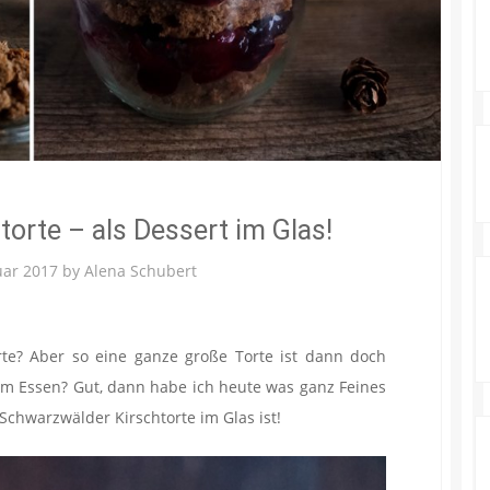
orte – als Dessert im Glas!
uar 2017
by
Alena Schubert
rte? Aber so eine ganze große Torte ist dann doch
um Essen? Gut, dann habe ich heute was ganz Feines
 Schwarzwälder Kirschtorte im Glas ist!