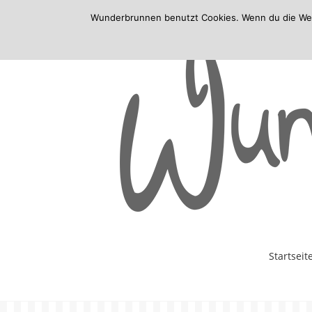
Wunderbrunnen benutzt Cookies. Wenn du die Websi
Skip
Startseit
to
content