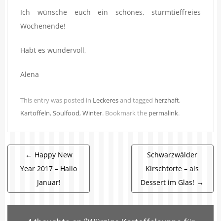
Ich wünsche euch ein schönes, sturmtieffreies
Wochenende!
Habt es wundervoll,
Alena
This entry was posted in
Leckeres
and tagged
herzhaft
,
Kartoffeln
,
Soulfood
,
Winter
. Bookmark the
permalink
.
Beitragsnavigation
←
Happy New
Schwarzwälder
Year 2017 – Hallo
Kirschtorte – als
Januar!
Dessert im Glas!
→