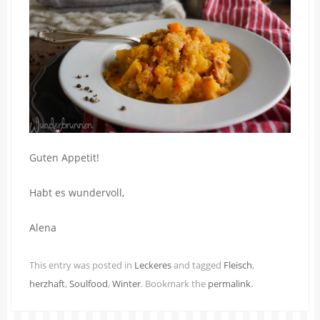
Guten Appetit!
Habt es wundervoll,
Alena
This entry was posted in
Leckeres
and tagged
Fleisch
,
herzhaft
,
Soulfood
,
Winter
. Bookmark the
permalink
.