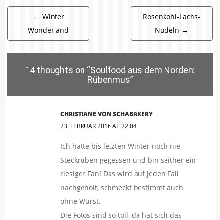
Beitragsnavigation
←
Winter
Rosenkohl-Lachs-
Wonderland
Nudeln
→
14 thoughts on “
Soulfood aus dem Norden:
Rübenmus
”
CHRISTIANE VON SCHABAKERY
23. FEBRUAR 2016 AT 22:04
Ich hatte bis letzten Winter noch nie
Steckrüben gegessen und bin seither ein
riesiger Fan! Das wird auf jeden Fall
nachgeholt, schmeckt bestimmt auch
ohne Wurst.
Die Fotos sind so toll, da hat sich das