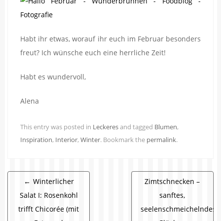
Habt ihr etwas, worauf ihr euch im Februar besonders
freut? Ich wünsche euch eine herrliche Zeit!
Habt es wundervoll,
Alena
This entry was posted in
Leckeres
and tagged
Blumen
,
Inspiration
,
Interior
,
Winter
. Bookmark the
permalink
.
Beitragsnavigation
←
Winterlicher
Zimtschnecken –
Salat I: Rosenkohl
sanftes,
trifft Chicorée (mit
seelenschmeichelndes