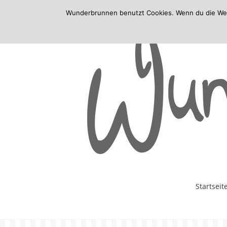
Wunderbrunnen benutzt Cookies. Wenn du die Websi
Skip
Startseit
to
content