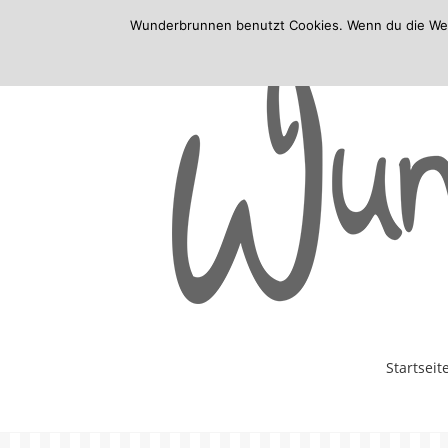
Wunderbrunnen benutzt Cookies. Wenn du die Websi
Skip
Startseit
to
content