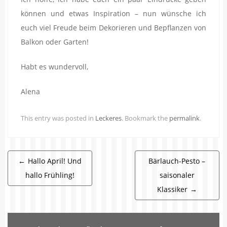
können und etwas Inspiration – nun wünsche ich
euch viel Freude beim Dekorieren und Bepflanzen von
Balkon oder Garten!
Habt es wundervoll,
Alena
This entry was posted in
Leckeres
. Bookmark the
permalink
.
Beitragsnavigation
←
Hallo April! Und
Bärlauch-Pesto –
hallo Frühling!
saisonaler
Klassiker
→