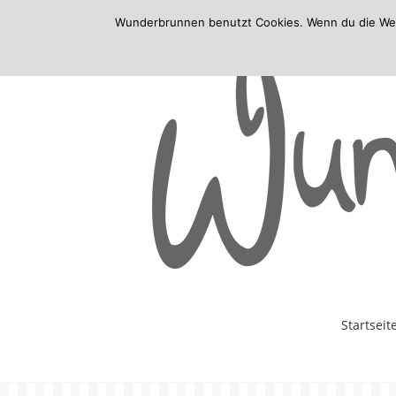
Wunderbrunnen benutzt Cookies. Wenn du die Websi
Skip
Startseit
to
content