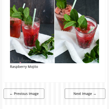
Raspberry Mojito
←
Previous Image
Next Image
→