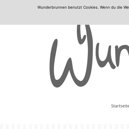
Wunderbrunnen benutzt Cookies. Wenn du die Websi
Skip
Startseit
to
content