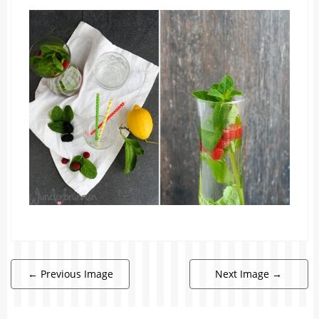
←
Previous Image
Next Image
→