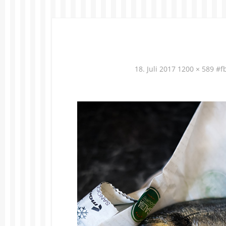
18. Juli 2017
1200 × 589
#f