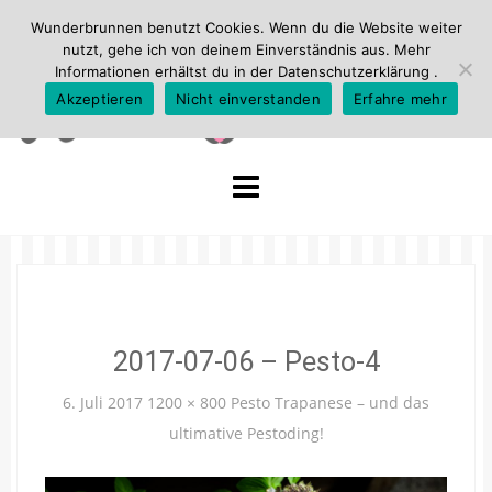
Wunderbrunnen benutzt Cookies. Wenn du die Website weiter
nutzt, gehe ich von deinem Einverständnis aus. Mehr
Informationen erhältst du in der
Datenschutzerklärung
.
Akzeptieren
Nicht einverstanden
Erfahre mehr
Skip
to
content
2017-07-06 – Pesto-4
6. Juli 2017
1200 × 800
Pesto Trapanese – und das
ultimative Pestoding!