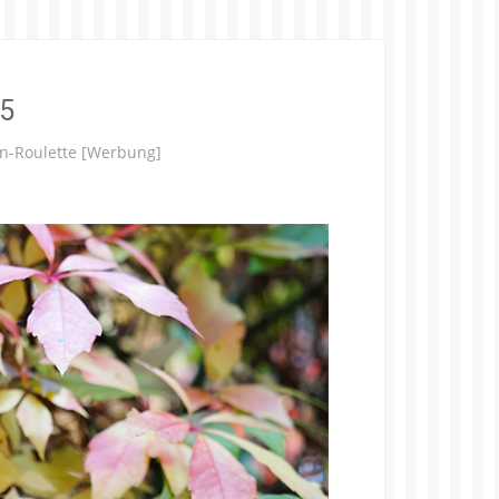
-5
en-Roulette [Werbung]