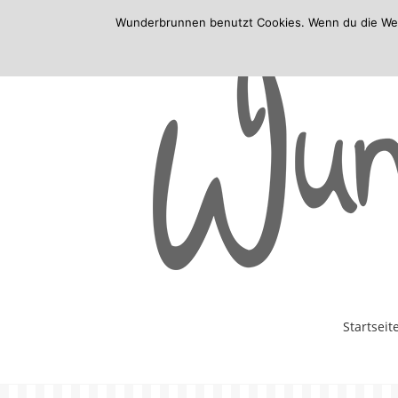
Wunderbrunnen benutzt Cookies. Wenn du die Websi
Skip
Startseit
to
content