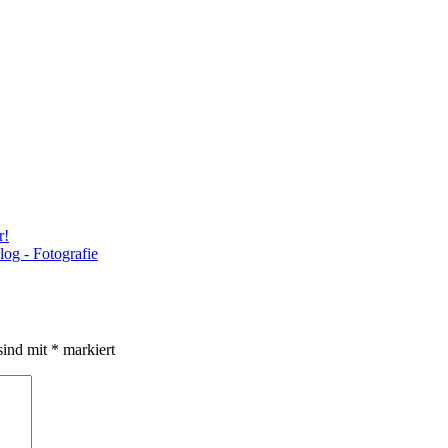
r!
sind mit
*
markiert