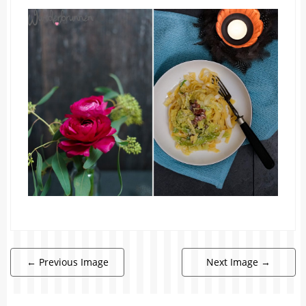
←
Previous Image
Next Image
→