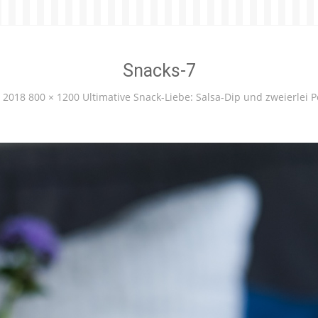
Snacks-7
i 2018
800 × 1200
Ultimative Snack-Liebe: Salsa-Dip und zweierlei 