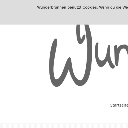
Wunderbrunnen benutzt Cookies. Wenn du die Websi
Skip
Startseit
to
content