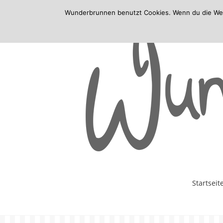
Wunderbrunnen benutzt Cookies. Wenn du die Websi
Skip
Startseit
to
content