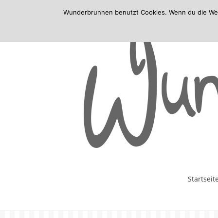
Wunderbrunnen benutzt Cookies. Wenn du die Websi
Skip
Startseit
to
content