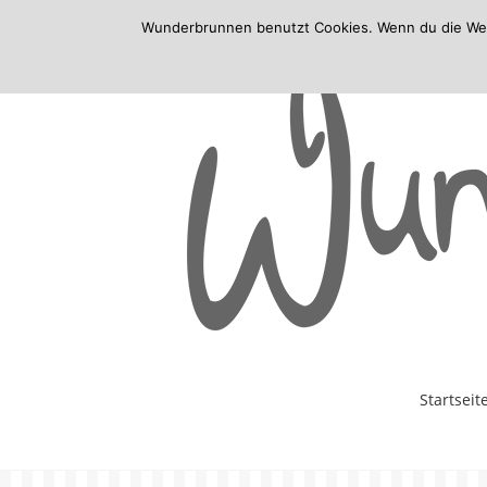
Wunderbrunnen benutzt Cookies. Wenn du die Websi
Skip
Startseit
to
content