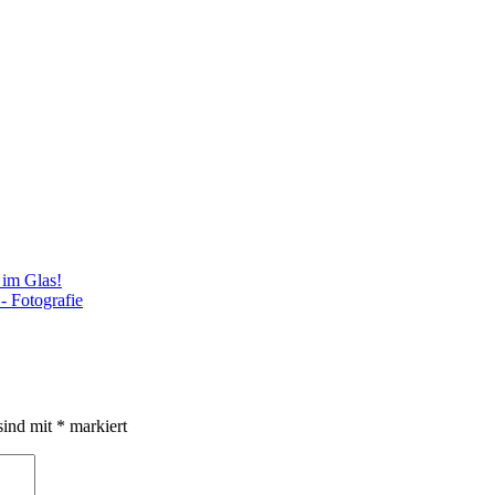
 im Glas!
sind mit
*
markiert