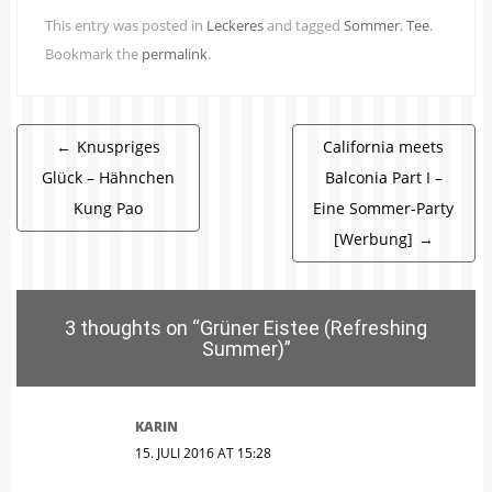
This entry was posted in
Leckeres
and tagged
Sommer
,
Tee
.
Bookmark the
permalink
.
Beitragsnavigation
←
Knuspriges
California meets
Glück – Hähnchen
Balconia Part I –
Kung Pao
Eine Sommer-Party
[Werbung]
→
3 thoughts on “
Grüner Eistee (Refreshing
Summer)
”
KARIN
15. JULI 2016 AT 15:28