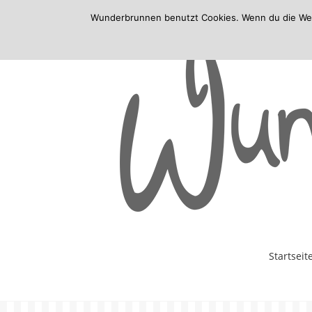
Wunderbrunnen benutzt Cookies. Wenn du die Websi
Skip
Startseit
to
content