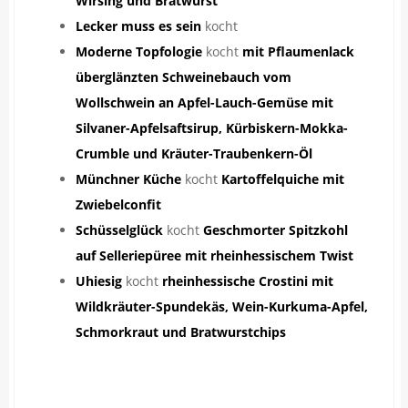
Wirsing und Bratwurst
Lecker muss es sein
kocht
Moderne Topfologie
kocht
mit Pflaumenlack
überglänzten Schweinebauch vom
Wollschwein an Apfel-Lauch-Gemüse mit
Silvaner-Apfelsaftsirup, Kürbiskern-Mokka-
Crumble und Kräuter-Traubenkern-Öl
Münchner Küche
kocht
Kartoffelquiche mit
Zwiebelconfit
Schüsselglück
kocht
Geschmorter Spitzkohl
auf Selleriepüree mit rheinhessischem Twist
Uhiesig
kocht
rheinhessische Crostini mit
Wildkräuter-Spundekäs, Wein-Kurkuma-Apfel,
Schmorkraut und Bratwurstchips