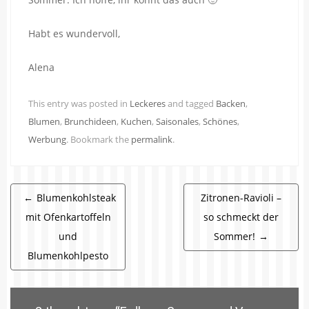
Habt es wundervoll,
Alena
This entry was posted in
Leckeres
and tagged
Backen
,
Blumen
,
Brunchideen
,
Kuchen
,
Saisonales
,
Schönes
,
Werbung
. Bookmark the
permalink
.
Beitragsnavigation
←
Blumenkohlsteak
Zitronen-Ravioli –
mit Ofenkartoffeln
so schmeckt der
und
Sommer!
→
Blumenkohlpesto