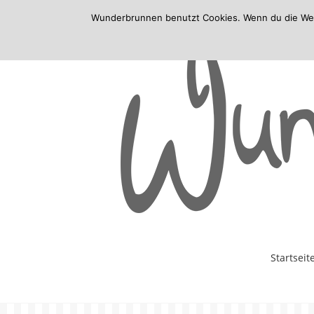
Wunderbrunnen benutzt Cookies. Wenn du die Websi
Skip
Startseit
to
content