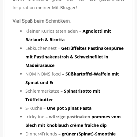
Inspiration meiner Mit-Blogger!
Viel Spaß beim Schmökern:
Kleiner Kuriositätenladen –
Agnolotti mit
Bärlauch & Ricotta
Lebkuchennest –
Getrüffeltes Pastinakenpüree
mit Pastinakenstroh & Schweinefilet in
Madeirasauce
NOM NOMS food –
Süßkartoffel-Waffeln mit
Spinat und Ei
Schlemmerkatze –
Spinatrisotto mit
Trüffelbutter
S-Küche –
One pot Spinat Pasta
trickytine –
würzige pastinaken
pommes vom
blech mit knoblauch crème fraîche dip
Dinner4Friends –
grüner (Spinat)-Smoothie