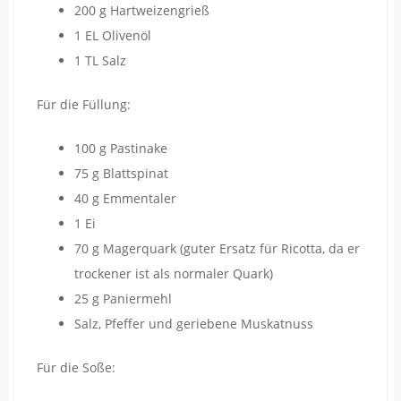
200 g Hartweizengrieß
1 EL Olivenöl
1 TL Salz
Für die Füllung:
100 g Pastinake
75 g Blattspinat
40 g Emmentaler
1 Ei
70 g Magerquark (guter Ersatz für Ricotta, da er
trockener ist als normaler Quark)
25 g Paniermehl
Salz, Pfeffer und geriebene Muskatnuss
Für die Soße: