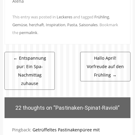
Alena
This entry was posted in
Leckeres
and tagged
Frühling
,
Gemüse
,
herzhaft
,
Inspiration
,
Pasta
,
Saisonales
. Bookmark
the
permalink
.
Beitragsnavigation
←
Entspannung
Hallo April!
pur: Ein Spa-
Vorfreude auf den
Nachmittag
Frühling
→
zuhause
22 thoughts on “
Pastinaken-Spinat-Ravioli
”
Pingback:
Getrüffeltes Pastinakenpüree mit