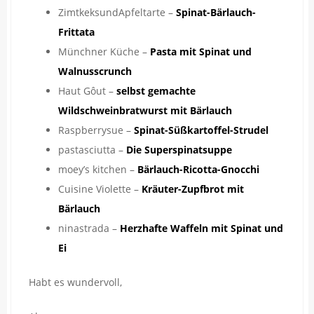
ZimtkeksundApfeltarte –
Spinat-Bärlauch-
Frittata
Münchner Küche –
Pasta mit Spinat und
Walnusscrunch
Haut Gôut –
selbst gemachte
Wildschweinbratwurst mit Bärlauch
Raspberrysue –
Spinat-Süßkartoffel-Strudel
pastasciutta –
Die Superspinatsuppe
moey’s kitchen –
Bärlauch-Ricotta-Gnocchi
Cuisine Violette –
Kräuter-Zupfbrot mit
Bärlauch
ninastrada –
Herzhafte Waffeln mit Spinat und
Ei
Habt es wundervoll,