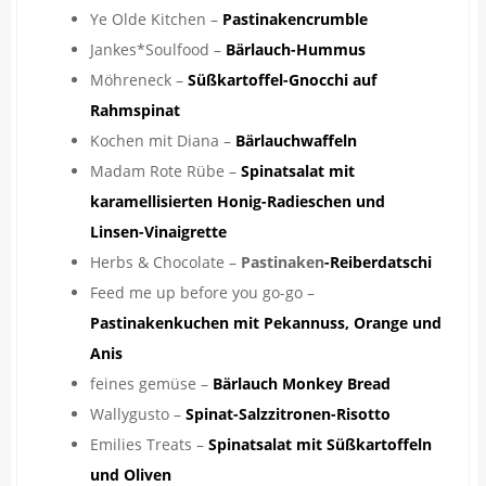
Ye Olde Kitchen –
Pastinakencrumble
Jankes*Soulfood –
Bärlauch-Hummus
Möhreneck –
Süßkartoffel-Gnocchi auf
Rahmspinat
Kochen mit Diana –
Bärlauchwaffeln
Madam Rote Rübe –
Spinatsalat mit
karamellisierten Honig-Radieschen und
Linsen-Vinaigrette
Herbs & Chocolate –
Pastinaken
-Reiberdatschi
Feed me up before you go-go –
Pastinakenkuchen mit Pekannuss, Orange und
Anis
feines gemüse –
Bärlauch Monkey Bread
Wallygusto –
Spinat-Salzzitronen-Risotto
Emilies Treats –
Spinatsalat mit Süßkartoffeln
und Oliven