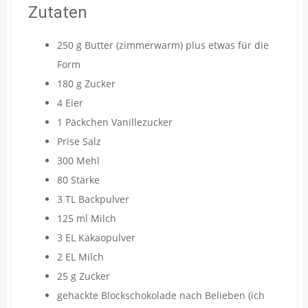
Zutaten
250 g Butter (zimmerwarm) plus etwas für die
Form
180 g Zucker
4 Eier
1 Päckchen Vanillezucker
Prise Salz
300 Mehl
80 Stärke
3 TL Backpulver
125 ml Milch
3 EL Kakaopulver
2 EL Milch
25 g Zucker
gehackte Blockschokolade nach Belieben (ich