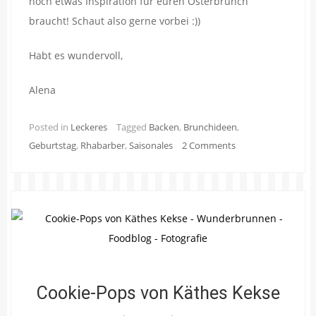
noch etwas Inspiration für euren Osterbrunch
braucht! Schaut also gerne vorbei :))
Habt es wundervoll,
Alena
Posted in
Leckeres
Tagged
Backen
,
Brunchideen
,
Geburtstag
,
Rhabarber
,
Saisonales
2 Comments
Cookie-Pops von Käthes Kekse