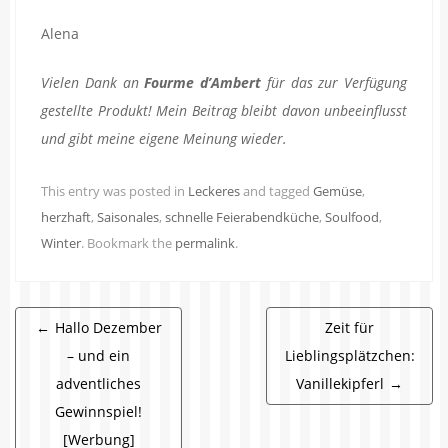
Alena
Vielen Dank an
Fourme d’Ambert
für das zur Verfügung
gestellte Produkt! Mein Beitrag bleibt davon unbeeinflusst
und gibt meine eigene Meinung wieder.
This entry was posted in
Leckeres
and tagged
Gemüse
,
herzhaft
,
Saisonales
,
schnelle Feierabendküche
,
Soulfood
,
Winter
. Bookmark the
permalink
.
Beitragsnavigation
←
Hallo Dezember
Zeit für
– und ein
Lieblingsplätzchen:
adventliches
Vanillekipferl
→
Gewinnspiel!
[Werbung]