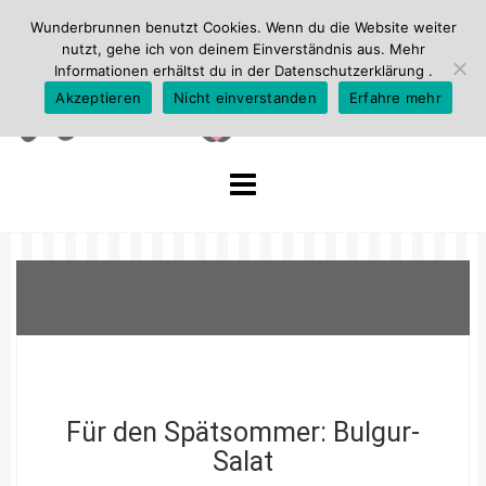
Wunderbrunnen benutzt Cookies. Wenn du die Website weiter
nutzt, gehe ich von deinem Einverständnis aus. Mehr
Informationen erhältst du in der
Datenschutzerklärung
.
Akzeptieren
Nicht einverstanden
Erfahre mehr
Skip
to
content
Schlagwort:
Salat
Für den Spätsommer: Bulgur-
Salat