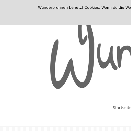
Wunderbrunnen benutzt Cookies. Wenn du die Websi
Skip
Startseit
to
content