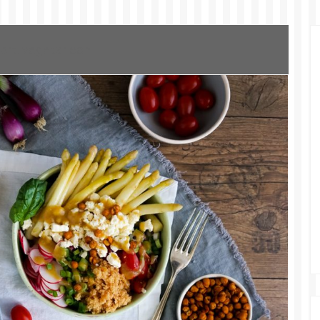
ort:
vegetarisch