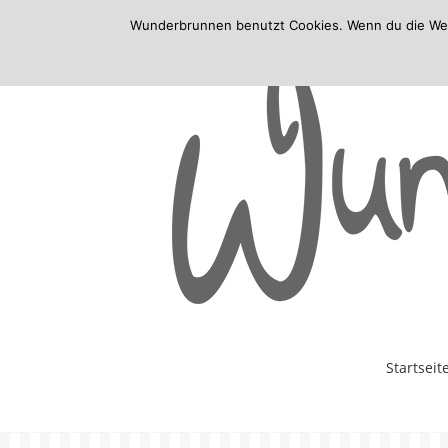
Wunderbrunnen benutzt Cookies. Wenn du die Websi
Skip
Startseit
to
content