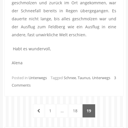
geschmolzen und zurück im Ort angekommen, war
der Schneefall bereits in Regen übergegangen. Es
dauerte nicht lange, bis alles geschmolzen war und
der Ausflug zum Feldberg wie ein Ausflug in eine
andere, fast unwirkliche Welt erschien.
Habt es wundervoll,
Alena
Posted in
Unterwegs
Tagged
Schnee
,
Taunus
,
Unterwegs
3
Comments
Seitennummerierung
PREVIOUS
PAGE
PAGE
PAGE
1
…
18
19
der
PAGE
Beiträge