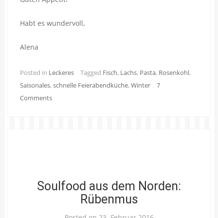
Habt es wundervoll,
Alena
Posted in
Leckeres
Tagged
Fisch
,
Lachs
,
Pasta
,
Rosenkohl
,
Saisonales
,
schnelle Feierabendküche
,
Winter
7
Comments
Soulfood aus dem Norden:
Rübenmus
Posted on
23. Februar 2016